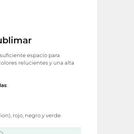
ublimar
l suficiente espacio para
olores relucientes y una alta
das
:
n), rojo, negro y verde.