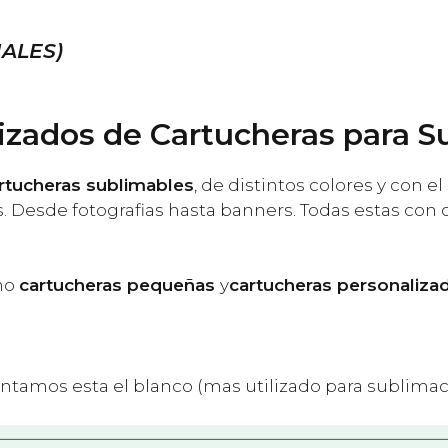
ALES)
izados de Cartucheras para S
rtucheras sublimables
, de distintos colores y con e
 Desde fotografias hasta banners. Todas estas con c
mo
cartucheras pequeñas
y
cartucheras personaliza
ontamos esta el blanco (mas utilizado para sublimacio