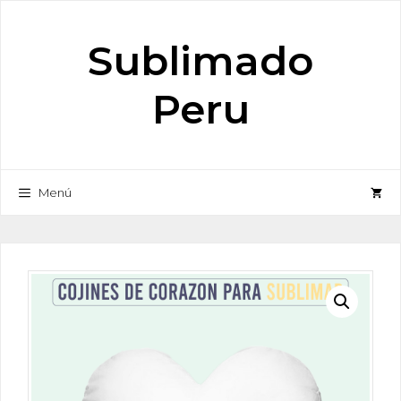
Saltar
al
Sublimado
contenido
Peru
Menú