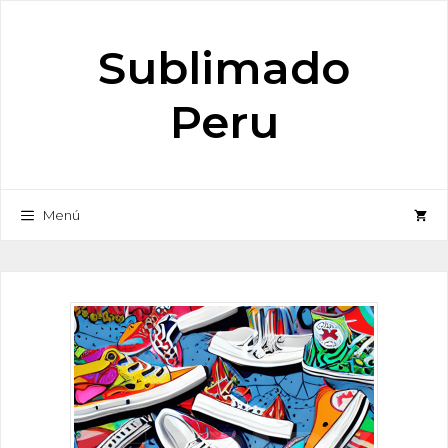
Saltar
al
Sublimado
contenido
Peru
Menú