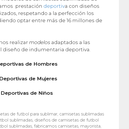
a damos prestación
deportiv
a con diseños
zados, respetando a la perfección los
diendo optar entre más de 16 millones de
mos realizar
modelos
adaptados a las
l diseño de indumentaria deportiva.
eportivas de Hombres
eportivas de Mujeres
 Deportivas de Niños
etas de futbol para sublimar
,
camisetas sublimadas
tbol sublimadas
,
diseños de camisetas de futbol
utbol sublimadas
,
fabricamos camisetas
,
mayorista
,