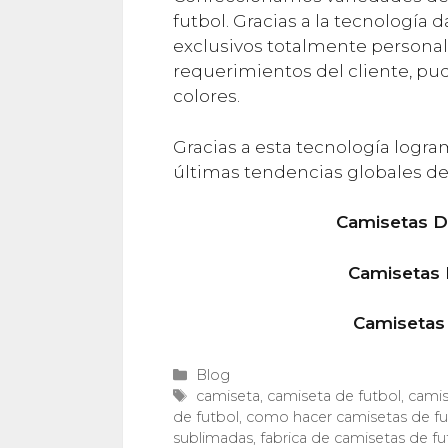
futbol. Gracias a la tecnologí
exclusivos totalmente personali
requerimientos del cliente, pu
colores.
Gracias a esta tecnología logra
últimas tendencias globales de
Camisetas D
Camisetas D
Camisetas
Categorías
Blog
Etiquetas
camiseta
,
camiseta de futbol
,
camis
de futbol
,
como hacer camisetas de fu
sublimadas
,
fabrica de camisetas de f