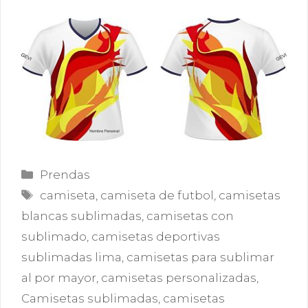
Categorías
Prendas
Etiquetas
camiseta
,
camiseta de futbol
,
camisetas
blancas sublimadas
,
camisetas con
sublimado
,
camisetas deportivas
sublimadas lima
,
camisetas para sublimar
al por mayor
,
camisetas personalizadas
,
Camisetas sublimadas
,
camisetas