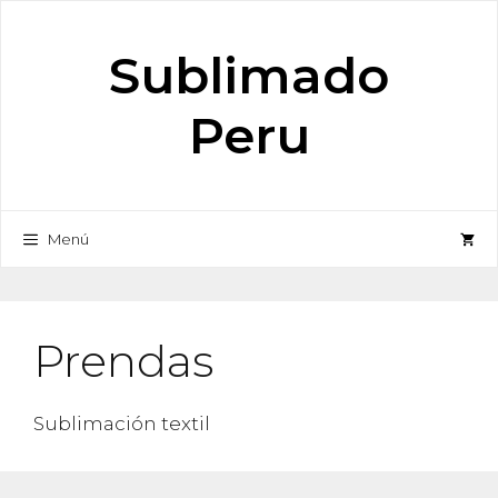
Saltar
al
Sublimado
contenido
Peru
Menú
Prendas
Sublimación textil