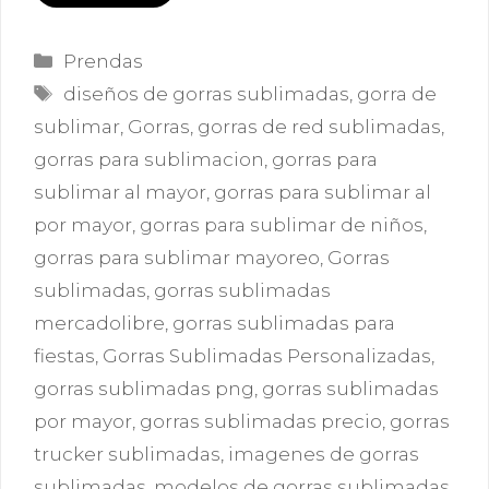
Categorías
Prendas
Etiquetas
diseños de gorras sublimadas
,
gorra de
sublimar
,
Gorras
,
gorras de red sublimadas
,
gorras para sublimacion
,
gorras para
sublimar al mayor
,
gorras para sublimar al
por mayor
,
gorras para sublimar de niños
,
gorras para sublimar mayoreo
,
Gorras
sublimadas
,
gorras sublimadas
mercadolibre
,
gorras sublimadas para
fiestas
,
Gorras Sublimadas Personalizadas
,
gorras sublimadas png
,
gorras sublimadas
por mayor
,
gorras sublimadas precio
,
gorras
trucker sublimadas
,
imagenes de gorras
sublimadas
,
modelos de gorras sublimadas
,