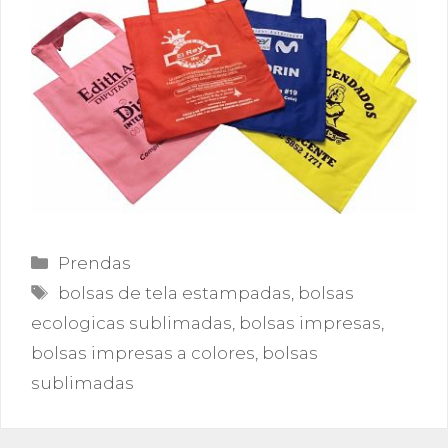
Categorías
Prendas
Etiquetas
bolsas de tela estampadas
,
bolsas
ecologicas sublimadas
,
bolsas impresas
,
bolsas impresas a colores
,
bolsas
sublimadas