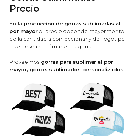
Precio
En la
produccion de gorras sublimadas al
por mayor
el precio depende mayormente
de la cantidad a confeccionar y del logotipo
que desea sublimar en la gorra.
Proveemos
gorras para sublimar al por
mayor, gorros sublimados personalizados
.