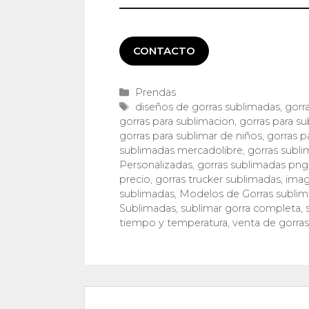
CONTACTO
Categorías
Prendas
Etiquetas
diseños de gorras sublimadas
,
gorr
gorras para sublimacion
,
gorras para su
gorras para sublimar de niños
,
gorras p
sublimadas mercadolibre
,
gorras subli
Personalizadas
,
gorras sublimadas png
precio
,
gorras trucker sublimadas
,
imag
sublimadas
,
Modelos de Gorras sublim
Sublimadas
,
sublimar gorra completa
,
tiempo y temperatura
,
venta de gorra