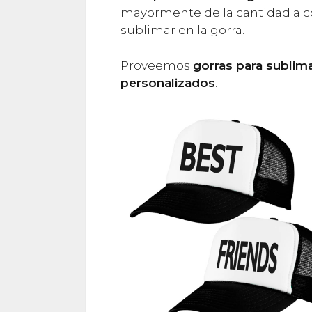
mayormente de la cantidad a c
sublimar en la gorra.
Proveemos
gorras para sublim
personalizados
.