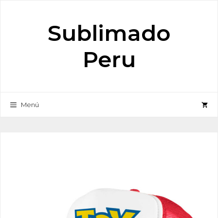
Saltar
al
Sublimado
contenido
Peru
Menú