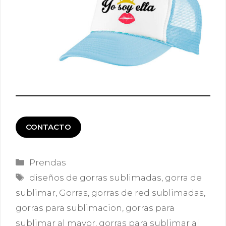
CONTACTO
Categorías
Prendas
Etiquetas
diseños de gorras sublimadas
,
gorra de
sublimar
,
Gorras
,
gorras de red sublimadas
,
gorras para sublimacion
,
gorras para
sublimar al mayor
,
gorras para sublimar al