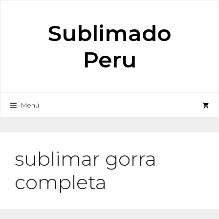
Saltar
al
Sublimado
contenido
Peru
Menú
sublimar gorra
completa