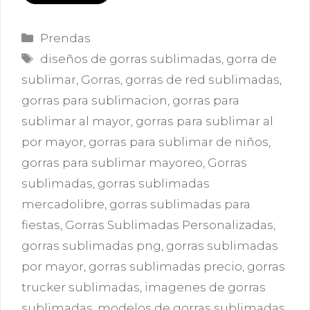
Categorías
Prendas
Etiquetas
diseños de gorras sublimadas
,
gorra de
sublimar
,
Gorras
,
gorras de red sublimadas
,
gorras para sublimacion
,
gorras para
sublimar al mayor
,
gorras para sublimar al
por mayor
,
gorras para sublimar de niños
,
gorras para sublimar mayoreo
,
Gorras
sublimadas
,
gorras sublimadas
mercadolibre
,
gorras sublimadas para
fiestas
,
Gorras Sublimadas Personalizadas
,
gorras sublimadas png
,
gorras sublimadas
por mayor
,
gorras sublimadas precio
,
gorras
trucker sublimadas
,
imagenes de gorras
sublimadas
,
modelos de gorras sublimadas
,