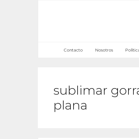
Saltar
al
contenido
Contacto
Nosotros
Políti
sublimar gorr
plana