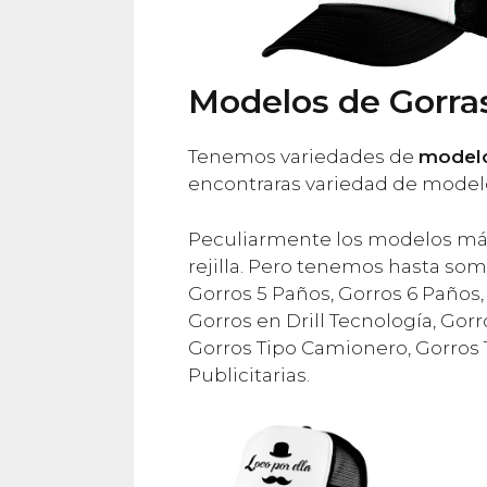
Modelos de Gorra
Tenemos variedades de
modelo
encontraras variedad de modelos
Peculiarmente los modelos más 
rejilla. Pero tenemos hasta so
Gorros 5 Paños, Gorros 6 Paños,
Gorros en Drill Tecnología, Gorr
Gorros Tipo Camionero, Gorros T
Publicitarias.