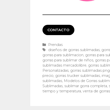
CONTACTO
Categorías
Prendas
Etiquetas
diseños de gorras sublimadas
,
gorr
gorras para sublimacion
,
gorras para su
gorras para sublimar de niños
,
gorras p
sublimadas mercadolibre
,
gorras subli
Personalizadas
,
gorras sublimadas png
precio
,
gorras trucker sublimadas
,
imag
sublimadas
,
Modelos de Gorras sublim
Sublimadas
,
sublimar gorra completa
,
tiempo y temperatura
,
venta de gorra