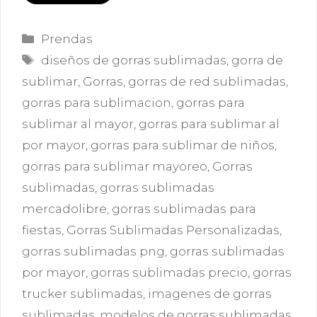
Categorías
Prendas
Etiquetas
diseños de gorras sublimadas
,
gorra de
sublimar
,
Gorras
,
gorras de red sublimadas
,
gorras para sublimacion
,
gorras para
sublimar al mayor
,
gorras para sublimar al
por mayor
,
gorras para sublimar de niños
,
gorras para sublimar mayoreo
,
Gorras
sublimadas
,
gorras sublimadas
mercadolibre
,
gorras sublimadas para
fiestas
,
Gorras Sublimadas Personalizadas
,
gorras sublimadas png
,
gorras sublimadas
por mayor
,
gorras sublimadas precio
,
gorras
trucker sublimadas
,
imagenes de gorras
sublimadas
,
modelos de gorras sublimadas
,