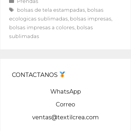
Prendas
Etiquetas
bolsas de tela estampadas
,
bolsas
ecologicas sublimadas
,
bolsas impresas
,
bolsas impresas a colores
,
bolsas
sublimadas
CONTACTANOS
WhatsApp
Correo
ventas@textilcrea.com