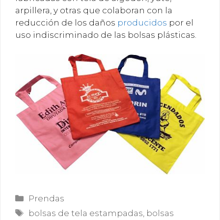
arpillera, y otras que colaboran con la
reducción de los daños
producidos
por el
uso indiscriminado de las bolsas plásticas.
Categorías
Prendas
Etiquetas
bolsas de tela estampadas
,
bolsas