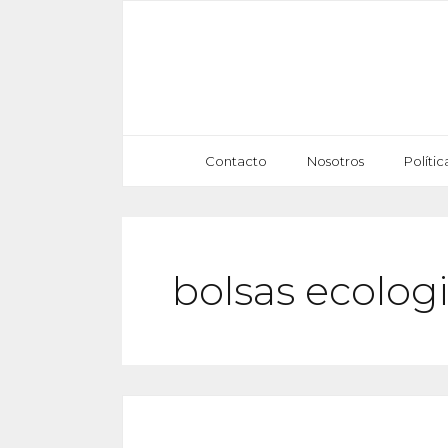
Saltar
al
contenido
Contacto
Nosotros
Políti
bolsas ecolog