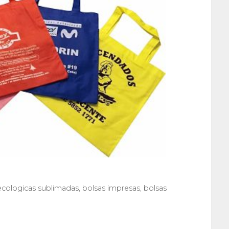
ecologicas sublimadas
,
bolsas impresas
,
bolsas