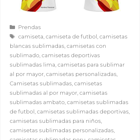
Categorías
Prendas
Etiquetas
camiseta
,
camiseta de futbol
,
camisetas
blancas sublimadas
,
camisetas con
sublimado
,
camisetas deportivas
sublimadas lima
,
camisetas para sublimar
al por mayor
,
camisetas personalizadas
,
Camisetas sublimadas
,
camisetas
sublimadas al por mayor
,
camisetas
sublimadas ambato
,
camisetas sublimadas
de futbol
,
camisetas sublimadas deportivas
,
camisetas sublimadas para niños
,
camisetas sublimadas personalizadas
,
camisetas sublimadas peru
,
camisetas