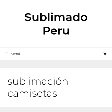
Saltar
al
Sublimado
contenido
Peru
Menú
sublimación
camisetas