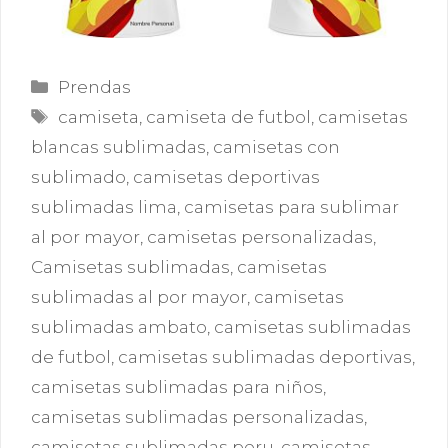
Categorías
Prendas
Etiquetas
camiseta
,
camiseta de futbol
,
camisetas
blancas sublimadas
,
camisetas con
sublimado
,
camisetas deportivas
sublimadas lima
,
camisetas para sublimar
al por mayor
,
camisetas personalizadas
,
Camisetas sublimadas
,
camisetas
sublimadas al por mayor
,
camisetas
sublimadas ambato
,
camisetas sublimadas
de futbol
,
camisetas sublimadas deportivas
,
camisetas sublimadas para niños
,
camisetas sublimadas personalizadas
,
camisetas sublimadas peru
,
camisetas