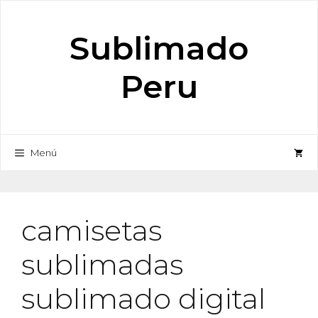
Saltar
al
Sublimado
contenido
Peru
Menú
camisetas
sublimadas
sublimado digital