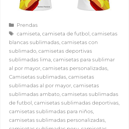
Categorías
Prendas
Etiquetas
camiseta
,
camiseta de futbol
,
camisetas
blancas sublimadas
,
camisetas con
sublimado
,
camisetas deportivas
sublimadas lima
,
camisetas para sublimar
al por mayor
,
camisetas personalizadas
,
Camisetas sublimadas
,
camisetas
sublimadas al por mayor
,
camisetas
sublimadas ambato
,
camisetas sublimadas
de futbol
,
camisetas sublimadas deportivas
,
camisetas sublimadas para niños
,
camisetas sublimadas personalizadas
,
camisetas sublimadas peru
,
camisetas