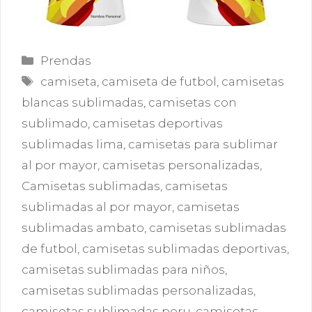
Categorías
Prendas
Etiquetas
camiseta
,
camiseta de futbol
,
camisetas
blancas sublimadas
,
camisetas con
sublimado
,
camisetas deportivas
sublimadas lima
,
camisetas para sublimar
al por mayor
,
camisetas personalizadas
,
Camisetas sublimadas
,
camisetas
sublimadas al por mayor
,
camisetas
sublimadas ambato
,
camisetas sublimadas
de futbol
,
camisetas sublimadas deportivas
,
camisetas sublimadas para niños
,
camisetas sublimadas personalizadas
,
camisetas sublimadas peru
,
camisetas