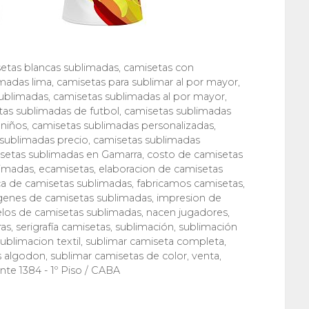
etas blancas sublimadas
,
camisetas con
imadas lima
,
camisetas para sublimar al por mayor
,
ublimadas
,
camisetas sublimadas al por mayor
,
tas sublimadas de futbol
,
camisetas sublimadas
 niños
,
camisetas sublimadas personalizadas
,
sublimadas precio
,
camisetas sublimadas
setas sublimadas en Gamarra
,
costo de camisetas
limadas
,
ecamisetas
,
elaboracion de camisetas
ca de camisetas sublimadas
,
fabricamos camisetas
,
enes de camisetas sublimadas
,
impresion de
os de camisetas sublimadas
,
nacen jugadores
,
as
,
serigrafía camisetas
,
sublimación
,
sublimación
ublimacion textil
,
sublimar camiseta completa
,
s algodon
,
sublimar camisetas de color
,
venta
,
te 1384 - 1º Piso / CABA