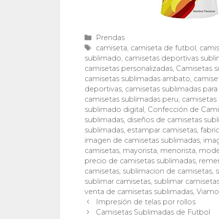
Categorías
Prendas
Etiquetas
camiseta
,
camiseta de futbol
,
camis
sublimado
,
camisetas deportivas subl
camisetas personalizadas
,
Camisetas s
camisetas sublimadas ambato
,
camise
deportivas
,
camisetas sublimadas para
camisetas sublimadas peru
,
camisetas 
sublimado digital
,
Confección de Cami
sublimadas
,
diseños de camisetas sub
sublimadas
,
estampar camisetas
,
fabri
imagen de camisetas sublimadas
,
imag
camisetas
,
mayorista
,
menorista
,
model
precio de camisetas sublimadas
,
remer
camisetas
,
sublimacion de camisetas
,
s
sublimar camisetas
,
sublimar camiseta
venta de camisetas sublimadas
,
Viamon
Impresión de telas por rollos
Camisetas Sublimadas de Futbol