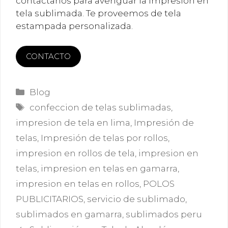
contactanos para averiguar la impresion en
tela sublimada. Te proveemos de tela
estampada personalizada.
CONTACTO
Categorías
Blog
Etiquetas
confeccion de telas sublimadas
,
impresion de tela en lima
,
Impresión de
telas
,
Impresión de telas por rollos
,
impresion en rollos de tela
,
impresion en
telas
,
impresion en telas en gamarra
,
impresion en telas en rollos
,
POLOS
PUBLICITARIOS
,
servicio de sublimado
,
sublimados en gamarra
,
sublimados peru