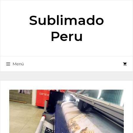
Saltar
al
Sublimado
contenido
Peru
Menú