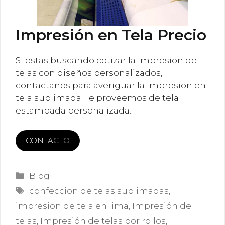
Impresión en Tela Precio
Si estas buscando cotizar la impresion de
telas con diseños personalizados,
contactanos para averiguar la impresion en
tela sublimada. Te proveemos de tela
estampada personalizada.
CONTACTO
Categorías
Blog
Etiquetas
confeccion de telas sublimadas
,
impresion de tela en lima
,
Impresión de
telas
,
Impresión de telas por rollos
,