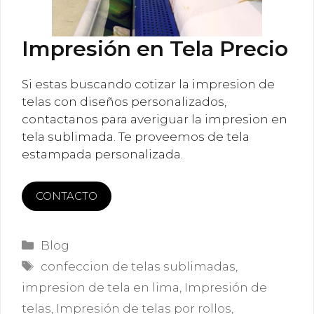
Impresión en Tela Precio
Si estas buscando cotizar la impresion de
telas con diseños personalizados,
contactanos para averiguar la impresion en
tela sublimada. Te proveemos de tela
estampada personalizada.
CONTACTO
Categorías
Blog
Etiquetas
confeccion de telas sublimadas
,
impresion de tela en lima
,
Impresión de
telas
,
Impresión de telas por rollos
,