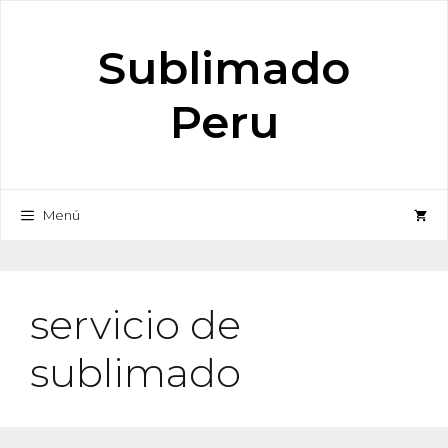
Saltar
al
Sublimado
contenido
Peru
Menú
servicio de
sublimado