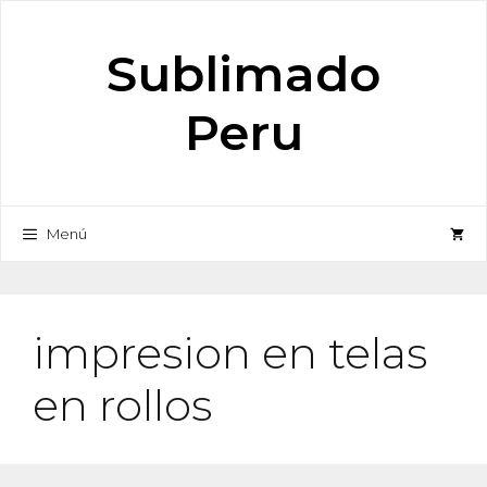
Saltar
al
Sublimado
contenido
Peru
Menú
impresion en telas
en rollos