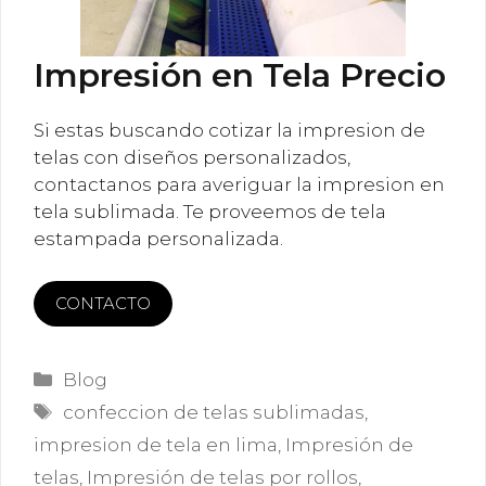
Impresión en Tela Precio
Si estas buscando cotizar la impresion de
telas con diseños personalizados,
contactanos para averiguar la impresion en
tela sublimada. Te proveemos de tela
estampada personalizada.
CONTACTO
Categorías
Blog
Etiquetas
confeccion de telas sublimadas
,
impresion de tela en lima
,
Impresión de
telas
,
Impresión de telas por rollos
,