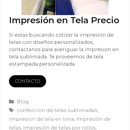
Impresión en Tela Precio
Si estas buscando cotizar la impresion de
telas con diseños personalizados,
contactanos para averiguar la impresion en
tela sublimada. Te proveemos de tela
estampada personalizada.
CONTACTO
Categorías
Blog
Etiquetas
confeccion de telas sublimadas
,
impresion de tela en lima
,
Impresión de
telas
,
Impresión de telas por rollos
,