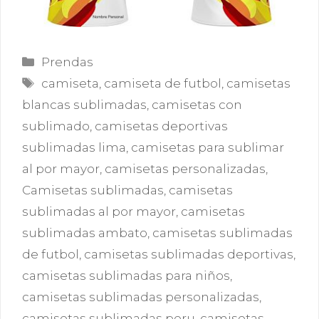
Categorías
Prendas
Etiquetas
camiseta
,
camiseta de futbol
,
camisetas
blancas sublimadas
,
camisetas con
sublimado
,
camisetas deportivas
sublimadas lima
,
camisetas para sublimar
al por mayor
,
camisetas personalizadas
,
Camisetas sublimadas
,
camisetas
sublimadas al por mayor
,
camisetas
sublimadas ambato
,
camisetas sublimadas
de futbol
,
camisetas sublimadas deportivas
,
camisetas sublimadas para niños
,
camisetas sublimadas personalizadas
,
camisetas sublimadas peru
,
camisetas