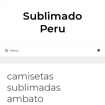
Saltar
al
Sublimado
contenido
Peru
Menú
camisetas
sublimadas
ambato