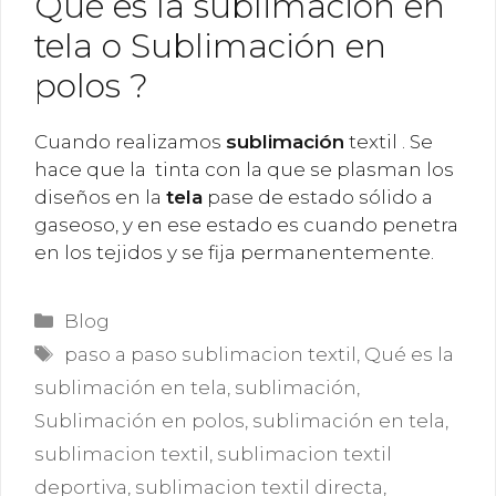
Qué es la sublimación en
tela o Sublimación en
polos ?
Cuando realizamos
sublimación
textil . Se
hace que la tinta con la que se plasman los
diseños en la
tela
pase de estado sólido a
gaseoso, y en ese estado es cuando penetra
en los tejidos y se fija permanentemente.
Categorías
Blog
Etiquetas
paso a paso sublimacion textil
,
Qué es la
sublimación en tela
,
sublimación
,
Sublimación en polos
,
sublimación en tela
,
sublimacion textil
,
sublimacion textil
deportiva
,
sublimacion textil directa
,