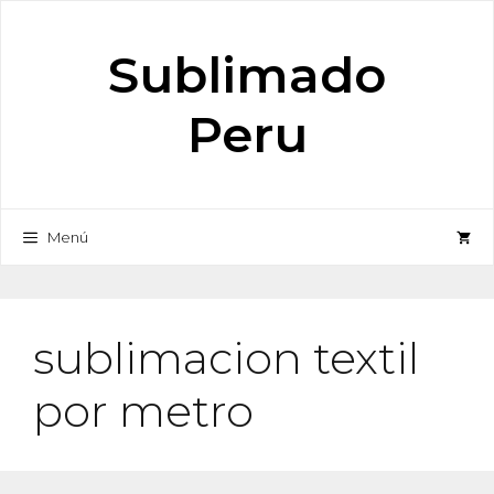
Saltar
al
Sublimado
contenido
Peru
Menú
sublimacion textil
por metro