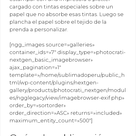
cargado con tintas especiales sobre un
papel que no absorbe esas tintas. Luego se
plancha el papel sobre el tejido de la
prenda a personalizar.
[ngg_images source=»galleries»
container_ids=»7″ display_type=»photocrati-
nextgen_basic_imagebrowser»
ajax_pagination=»1″
template=»/home/sublimadoperu/public_h
tml/wp-content/plugins/nextgen-
gallery/products/photocrati_nextgen/modul
es/ngglegacy/view/imagebrowser-exif.php»
order_by=»sortorder»
order_direction=»ASC» returns=»included»
maximum_entity_count=»500″]