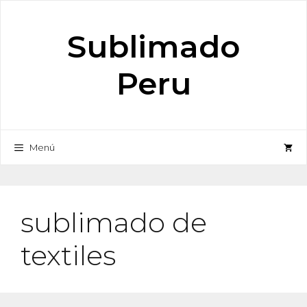
Saltar
al
Sublimado
contenido
Peru
Menú
sublimado de
textiles