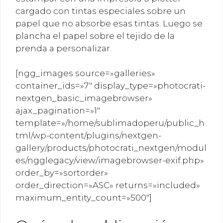
cargado con tintas especiales sobre un
papel que no absorbe esas tintas. Luego se
plancha el papel sobre el tejido de la
prenda a personalizar.
[ngg_images source=»galleries»
container_ids=»7″ display_type=»photocrati-
nextgen_basic_imagebrowser»
ajax_pagination=»1″
template=»/home/sublimadoperu/public_h
tml/wp-content/plugins/nextgen-
gallery/products/photocrati_nextgen/modul
es/ngglegacy/view/imagebrowser-exif.php»
order_by=»sortorder»
order_direction=»ASC» returns=»included»
maximum_entity_count=»500″]