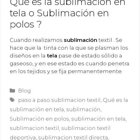
Qué es la sublimación en
tela o Sublimación en
polos ?
Cuando realizamos
sublimación
textil . Se
hace que la tinta con la que se plasman los
diseños en la
tela
pase de estado sólido a
gaseoso, y en ese estado es cuando penetra
en los tejidos y se fija permanentemente.
Categorías
Blog
Etiquetas
paso a paso sublimacion textil
,
Qué es la
sublimación en tela
,
sublimación
,
Sublimación en polos
,
sublimación en tela
,
sublimacion textil
,
sublimacion textil
deportiva
,
sublimacion textil directa
,