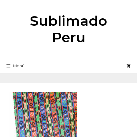
Saltar
al
Sublimado
contenido
Peru
Menú