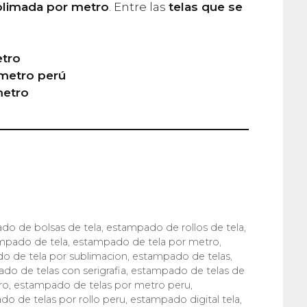
blimada por metro
. Entre las
telas que se
etro
 metro perú
metro
do de bolsas de tela
,
estampado de rollos de tela
,
mpado de tela
,
estampado de tela por metro
,
o de tela por sublimacion
,
estampado de telas
,
do de telas con serigrafia
,
estampado de telas de
ro
,
estampado de telas por metro peru
,
o de telas por rollo peru
,
estampado digital tela
,