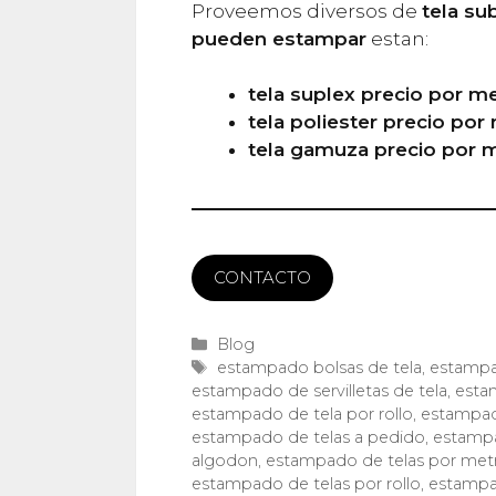
Proveemos diversos de
tela su
pueden estampar
estan:
tela suplex precio por m
tela poliester precio por
tela gamuza precio por 
CONTACTO
Categorías
Blog
Etiquetas
estampado bolsas de tela
,
estampa
estampado de servilletas de tela
,
esta
estampado de tela por rollo
,
estampad
estampado de telas a pedido
,
estampa
algodon
,
estampado de telas por met
estampado de telas por rollo
,
estampad