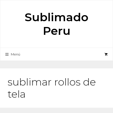
Saltar
al
Sublimado
contenido
Peru
Menú
sublimar rollos de
tela