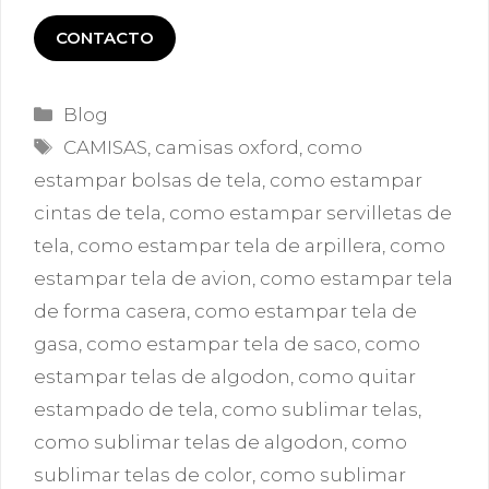
CONTACTO
Categorías
Blog
Etiquetas
CAMISAS
,
camisas oxford
,
como
estampar bolsas de tela
,
como estampar
cintas de tela
,
como estampar servilletas de
tela
,
como estampar tela de arpillera
,
como
estampar tela de avion
,
como estampar tela
de forma casera
,
como estampar tela de
gasa
,
como estampar tela de saco
,
como
estampar telas de algodon
,
como quitar
estampado de tela
,
como sublimar telas
,
como sublimar telas de algodon
,
como
sublimar telas de color
,
como sublimar