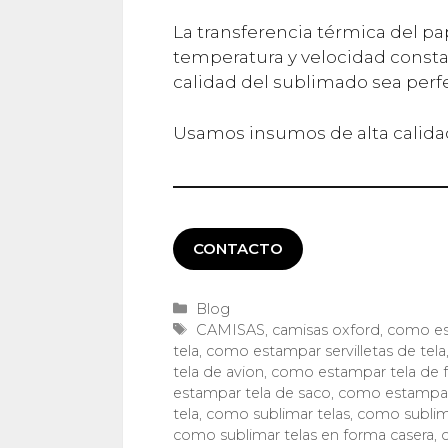
La transferencia térmica del pap
temperatura y velocidad consta
calidad del sublimado sea perf
Usamos insumos de alta calidad
CONTACTO
Categorías
Blog
Etiquetas
CAMISAS
,
camisas oxford
,
como es
tela
,
como estampar servilletas de tela
tela de avion
,
como estampar tela de 
estampar tela de saco
,
como estampar
tela
,
como sublimar telas
,
como sublim
como sublimar telas en forma casera
,