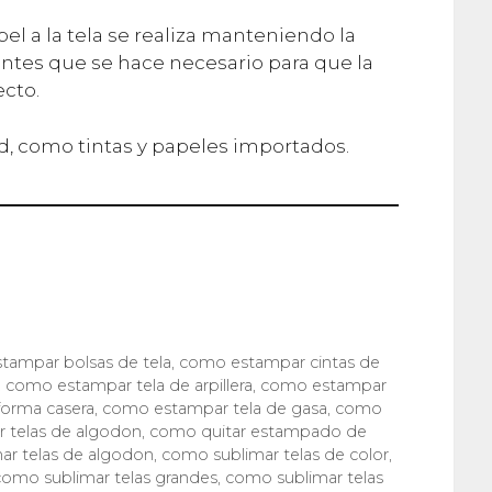
el a la tela se realiza manteniendo la
ntes que se hace necesario para que la
ecto.
, como tintas y papeles importados.
tampar bolsas de tela
,
como estampar cintas de
,
como estampar tela de arpillera
,
como estampar
forma casera
,
como estampar tela de gasa
,
como
 telas de algodon
,
como quitar estampado de
ar telas de algodon
,
como sublimar telas de color
,
como sublimar telas grandes
,
como sublimar telas