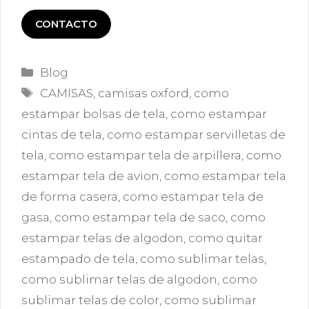
CONTACTO
Categorías
Blog
Etiquetas
CAMISAS
,
camisas oxford
,
como
estampar bolsas de tela
,
como estampar
cintas de tela
,
como estampar servilletas de
tela
,
como estampar tela de arpillera
,
como
estampar tela de avion
,
como estampar tela
de forma casera
,
como estampar tela de
gasa
,
como estampar tela de saco
,
como
estampar telas de algodon
,
como quitar
estampado de tela
,
como sublimar telas
,
como sublimar telas de algodon
,
como
sublimar telas de color
,
como sublimar