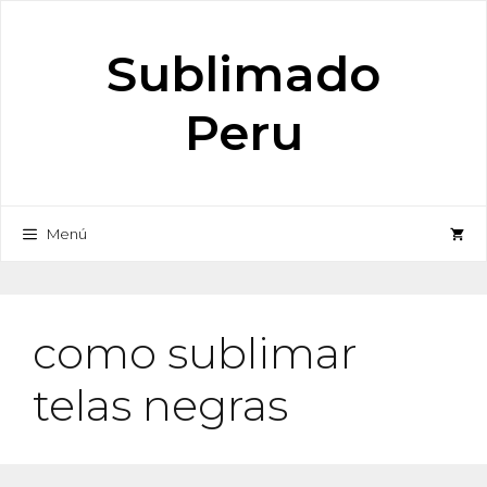
Saltar
al
Sublimado
contenido
Peru
Menú
como sublimar
telas negras