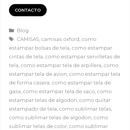
CONTACTO
Categorías
Blog
Etiquetas
CAMISAS
,
camisas oxford
,
como
estampar bolsas de tela
,
como estampar
cintas de tela
,
como estampar servilletas de
tela
,
como estampar tela de arpillera
,
como
estampar tela de avion
,
como estampar tela
de forma casera
,
como estampar tela de
gasa
,
como estampar tela de saco
,
como
estampar telas de algodon
,
como quitar
estampado de tela
,
como sublimar telas
,
como sublimar telas de algodon
,
como
sublimar telas de color
,
como sublimar