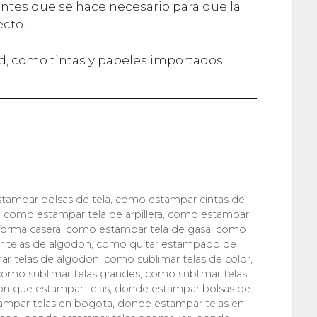
ntes que se hace necesario para que la
ecto.
, como tintas y papeles importados.
tampar bolsas de tela
,
como estampar cintas de
,
como estampar tela de arpillera
,
como estampar
forma casera
,
como estampar tela de gasa
,
como
 telas de algodon
,
como quitar estampado de
ar telas de algodon
,
como sublimar telas de color
,
como sublimar telas grandes
,
como sublimar telas
on que estampar telas
,
donde estampar bolsas de
ampar telas en bogota
,
donde estampar telas en