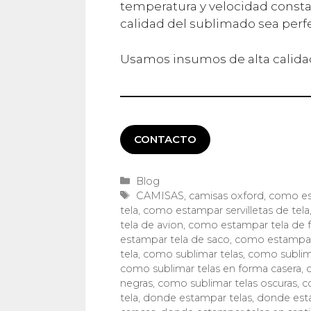
temperatura y velocidad consta
calidad del sublimado sea perf
Usamos insumos de alta calidad
CONTACTO
Categorías
Blog
Etiquetas
CAMISAS
,
camisas oxford
,
como es
tela
,
como estampar servilletas de tela
tela de avion
,
como estampar tela de 
estampar tela de saco
,
como estampar
tela
,
como sublimar telas
,
como sublim
como sublimar telas en forma casera
,
negras
,
como sublimar telas oscuras
,
c
tela
,
donde estampar telas
,
donde est