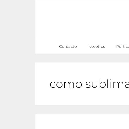
Saltar
al
contenido
Contacto
Nosotros
Políti
como sublimar