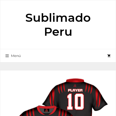
Saltar
al
Sublimado
contenido
Peru
Menú