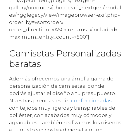
tml/wp-content/plugins/nextgen-
gallery/products/photocrati_nextgen/modul
es/ngglegacy/view/imagebrowser-exif.php»
order_by=»sortorder»
order_direction=»ASC» returns=»included»
maximum_entity_count=»500″]
Camisetas Personalizadas
baratas
Además ofrecemos una ámplia gama de
personalización de camisetas donde
podrás ajustar el diseño a tu presupuesto.
Nuestras prendas están
confeccionadas
con tejidos muy ligeros y transpirables de
poliéster, con acabados muy cómodos y
agradables. También realizamos los diseños
a tu gusto sin coste adicional alguno.