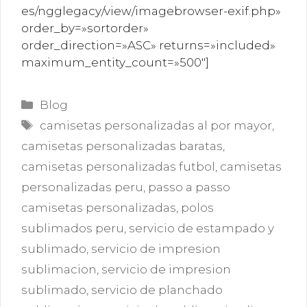
es/ngglegacy/view/imagebrowser-exif.php»
order_by=»sortorder»
order_direction=»ASC» returns=»included»
maximum_entity_count=»500″]
Categorías
Blog
Etiquetas
camisetas personalizadas al por mayor
,
camisetas personalizadas baratas
,
camisetas personalizadas futbol
,
camisetas
personalizadas peru
,
passo a passo
camisetas personalizadas
,
polos
sublimados peru
,
servicio de estampado y
sublimado
,
servicio de impresion
sublimacion
,
servicio de impresion
sublimado
,
servicio de planchado