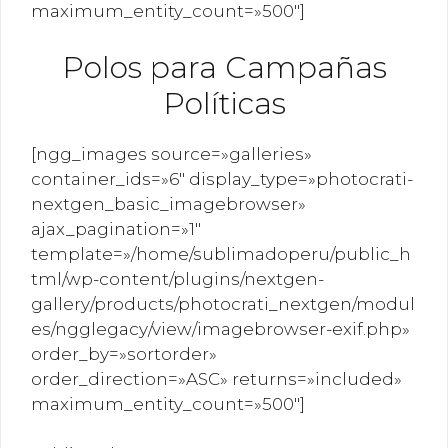
maximum_entity_count=»500″]
Polos para Campañas
Políticas
[ngg_images source=»galleries»
container_ids=»6″ display_type=»photocrati-
nextgen_basic_imagebrowser»
ajax_pagination=»1″
template=»/home/sublimadoperu/public_h
tml/wp-content/plugins/nextgen-
gallery/products/photocrati_nextgen/modul
es/ngglegacy/view/imagebrowser-exif.php»
order_by=»sortorder»
order_direction=»ASC» returns=»included»
maximum_entity_count=»500″]