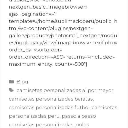
nextgen_basic_imagebrowser»
ajax_pagination=»1″
template=»/home/sublimadoperu/public_h
tml/wp-content/plugins/nextgen-
gallery/products/photocrati_nextgen/modul
es/ngglegacy/view/imagebrowser-exif.php»
order_by=»sortorder»
order_direction=»ASC» returns=»included»
maximum_entity_count=»500″]
Categorías
Blog
Etiquetas
camisetas personalizadas al por mayor
,
camisetas personalizadas baratas
,
camisetas personalizadas futbol
,
camisetas
personalizadas peru
,
passo a passo
camisetas personalizadas
,
polos