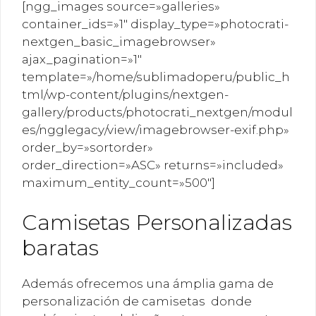
[ngg_images source=»galleries»
container_ids=»1″ display_type=»photocrati-
nextgen_basic_imagebrowser»
ajax_pagination=»1″
template=»/home/sublimadoperu/public_h
tml/wp-content/plugins/nextgen-
gallery/products/photocrati_nextgen/modul
es/ngglegacy/view/imagebrowser-exif.php»
order_by=»sortorder»
order_direction=»ASC» returns=»included»
maximum_entity_count=»500″]
Camisetas Personalizadas
baratas
Además ofrecemos una ámplia gama de
personalización de camisetas donde