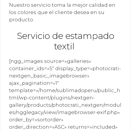
Nuestro servicio toma la mejor calidad en
los colores que el cliente desea en su
producto.
Servicio de estampado
textil
[ngg_images source=»galleries»
container_ids=»5″ display_type=»photocrati-
nextgen_basic_imagebrowser»
ajax_pagination=»1″
template=»/home/sublimadoperu/public_h
tml/wp-content/plugins/nextgen-
gallery/products/photocrati_nextgen/modul
es/ngglegacy/view/imagebrowser-exif.php»
order_by=»sortorder»
order_direction=»ASC» returns=»included»