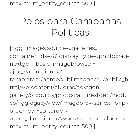
maximum_entity_count=»500″]
Polos para Campañas
Políticas
[ngg_images source=»galleries»
container_ids=»6″ display_type=»photocrati-
nextgen_basic_imagebrowser»
ajax_pagination=»1″
template=»/home/sublimadoperu/public_h
tml/wp-content/plugins/nextgen-
gallery/products/photocrati_nextgen/modul
es/ngglegacy/view/imagebrowser-exif.php»
order_by=»sortorder»
order_direction=»ASC» returns=»included»
maximum_entity_count=»500″]