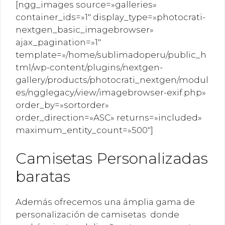
[ngg_images source=»galleries»
container_ids=»1″ display_type=»photocrati-
nextgen_basic_imagebrowser»
ajax_pagination=»1″
template=»/home/sublimadoperu/public_h
tml/wp-content/plugins/nextgen-
gallery/products/photocrati_nextgen/modul
es/ngglegacy/view/imagebrowser-exif.php»
order_by=»sortorder»
order_direction=»ASC» returns=»included»
maximum_entity_count=»500″]
Camisetas Personalizadas
baratas
Además ofrecemos una ámplia gama de
personalización de camisetas donde