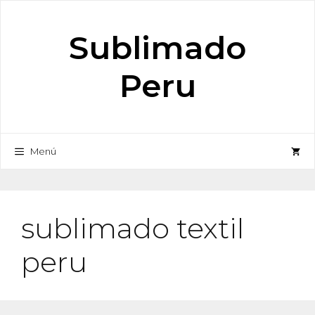
Saltar
al
Sublimado
contenido
Peru
Menú
sublimado textil
peru