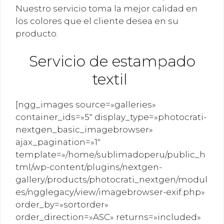
Nuestro servicio toma la mejor calidad en
los colores que el cliente desea en su
producto.
Servicio de estampado
textil
[ngg_images source=»galleries»
container_ids=»5″ display_type=»photocrati-
nextgen_basic_imagebrowser»
ajax_pagination=»1″
template=»/home/sublimadoperu/public_h
tml/wp-content/plugins/nextgen-
gallery/products/photocrati_nextgen/modul
es/ngglegacy/view/imagebrowser-exif.php»
order_by=»sortorder»
order_direction=»ASC» returns=»included»