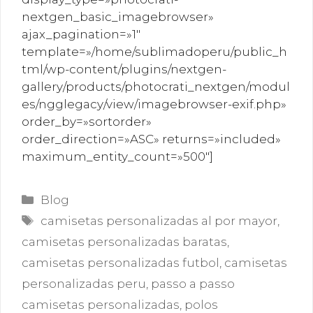
nextgen_basic_imagebrowser»
ajax_pagination=»1″
template=»/home/sublimadoperu/public_h
tml/wp-content/plugins/nextgen-
gallery/products/photocrati_nextgen/modul
es/ngglegacy/view/imagebrowser-exif.php»
order_by=»sortorder»
order_direction=»ASC» returns=»included»
maximum_entity_count=»500″]
Categorías
Blog
Etiquetas
camisetas personalizadas al por mayor
,
camisetas personalizadas baratas
,
camisetas personalizadas futbol
,
camisetas
personalizadas peru
,
passo a passo
camisetas personalizadas
,
polos