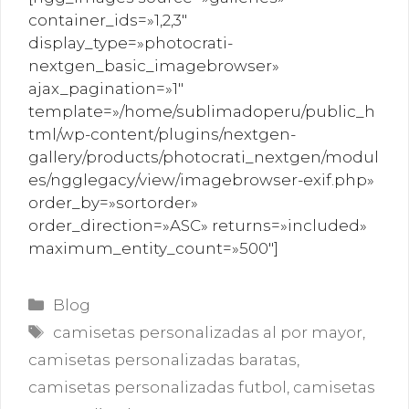
container_ids=»1,2,3″
display_type=»photocrati-
nextgen_basic_imagebrowser»
ajax_pagination=»1″
template=»/home/sublimadoperu/public_h
tml/wp-content/plugins/nextgen-
gallery/products/photocrati_nextgen/modul
es/ngglegacy/view/imagebrowser-exif.php»
order_by=»sortorder»
order_direction=»ASC» returns=»included»
maximum_entity_count=»500″]
Categorías
Blog
Etiquetas
camisetas personalizadas al por mayor
,
camisetas personalizadas baratas
,
camisetas personalizadas futbol
,
camisetas