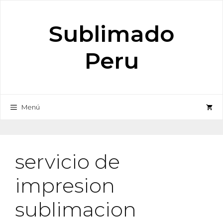
Saltar
al
Sublimado
contenido
Peru
Menú
servicio de
impresion
sublimacion