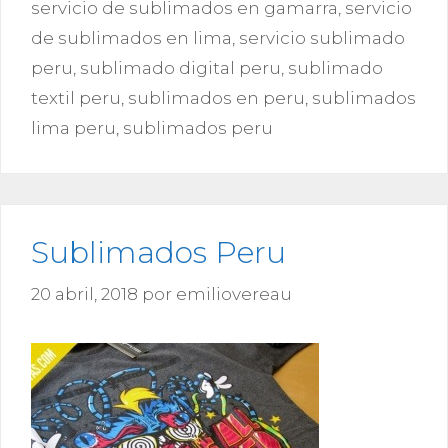
servicio de sublimados en gamarra
,
servicio
de sublimados en lima
,
servicio sublimado
peru
,
sublimado digital peru
,
sublimado
textil peru
,
sublimados en peru
,
sublimados
lima peru
,
sublimados peru
Sublimados Peru
20 abril, 2018
por
emiliovereau