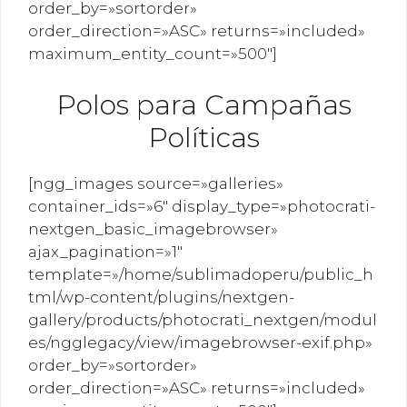
order_by=»sortorder»
order_direction=»ASC» returns=»included»
maximum_entity_count=»500″]
Polos para Campañas
Políticas
[ngg_images source=»galleries»
container_ids=»6″ display_type=»photocrati-
nextgen_basic_imagebrowser»
ajax_pagination=»1″
template=»/home/sublimadoperu/public_h
tml/wp-content/plugins/nextgen-
gallery/products/photocrati_nextgen/modul
es/ngglegacy/view/imagebrowser-exif.php»
order_by=»sortorder»
order_direction=»ASC» returns=»included»