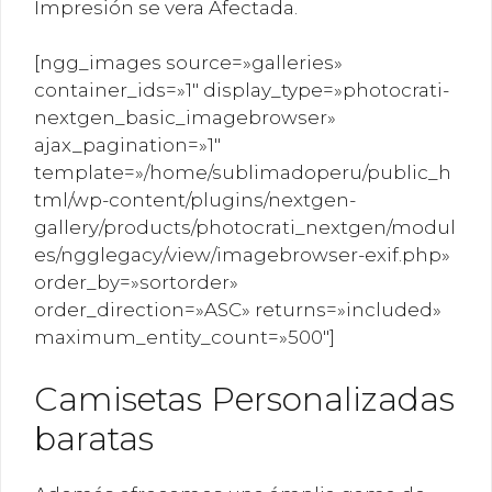
Impresión se vera Afectada.
[ngg_images source=»galleries»
container_ids=»1″ display_type=»photocrati-
nextgen_basic_imagebrowser»
ajax_pagination=»1″
template=»/home/sublimadoperu/public_h
tml/wp-content/plugins/nextgen-
gallery/products/photocrati_nextgen/modul
es/ngglegacy/view/imagebrowser-exif.php»
order_by=»sortorder»
order_direction=»ASC» returns=»included»
maximum_entity_count=»500″]
Camisetas Personalizadas
baratas