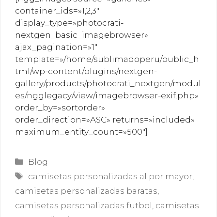
container_ids=»1,2,3″
display_type=»photocrati-
nextgen_basic_imagebrowser»
ajax_pagination=»1″
template=»/home/sublimadoperu/public_h
tml/wp-content/plugins/nextgen-
gallery/products/photocrati_nextgen/modul
es/ngglegacy/view/imagebrowser-exif.php»
order_by=»sortorder»
order_direction=»ASC» returns=»included»
maximum_entity_count=»500″]
Categorías
Blog
Etiquetas
camisetas personalizadas al por mayor
,
camisetas personalizadas baratas
,
camisetas personalizadas futbol
,
camisetas