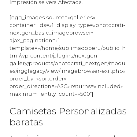
Impresión se vera Afectada.
[ngg_images source=»galleries»
container_ids=»1″ display_type=»photocrati-
nextgen_basic_imagebrowser»
ajax_pagination=»1″
template=»/home/sublimadoperu/public_h
tml/wp-content/plugins/nextgen-
gallery/products/photocrati_nextgen/modul
es/ngglegacy/view/imagebrowser-exif.php»
order_by=»sortorder»
order_direction=»ASC» returns=»included»
maximum_entity_count=»500″]
Camisetas Personalizadas
baratas