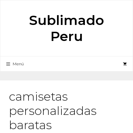
Saltar
al
Sublimado
contenido
Peru
Menú
camisetas
personalizadas
baratas