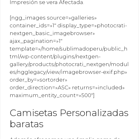
Impresión se vera Afectada.
[ngg_images source=»galleries»
container_ids=»1″ display_type=»photocrati-
nextgen_basic_imagebrowser»
ajax_pagination=»1″
template=»/home/sublimadoperu/public_h
tml/wp-content/plugins/nextgen-
gallery/products/photocrati_nextgen/modul
es/ngglegacy/view/imagebrowser-exif.php»
order_by=»sortorder»
order_direction=»ASC» returns=»included»
maximum_entity_count=»500″]
Camisetas Personalizadas
baratas