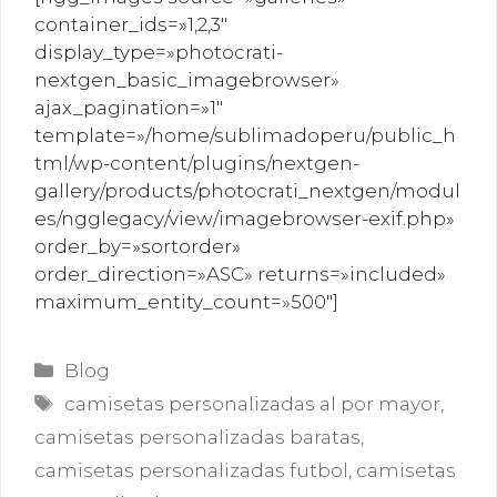
container_ids=»1,2,3″
display_type=»photocrati-
nextgen_basic_imagebrowser»
ajax_pagination=»1″
template=»/home/sublimadoperu/public_h
tml/wp-content/plugins/nextgen-
gallery/products/photocrati_nextgen/modul
es/ngglegacy/view/imagebrowser-exif.php»
order_by=»sortorder»
order_direction=»ASC» returns=»included»
maximum_entity_count=»500″]
Categorías
Blog
Etiquetas
camisetas personalizadas al por mayor
,
camisetas personalizadas baratas
,
camisetas personalizadas futbol
,
camisetas