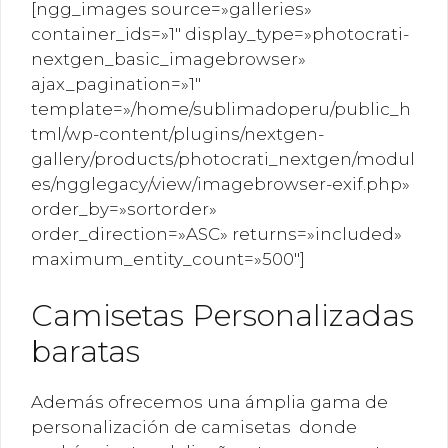
[ngg_images source=»galleries»
container_ids=»1″ display_type=»photocrati-
nextgen_basic_imagebrowser»
ajax_pagination=»1″
template=»/home/sublimadoperu/public_h
tml/wp-content/plugins/nextgen-
gallery/products/photocrati_nextgen/modul
es/ngglegacy/view/imagebrowser-exif.php»
order_by=»sortorder»
order_direction=»ASC» returns=»included»
maximum_entity_count=»500″]
Camisetas Personalizadas
baratas
Además ofrecemos una ámplia gama de
personalización de camisetas donde