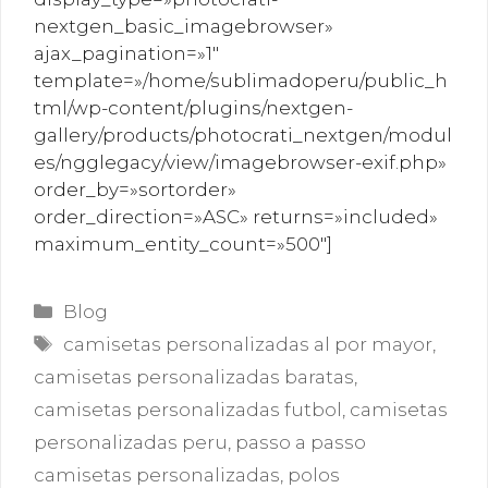
nextgen_basic_imagebrowser»
ajax_pagination=»1″
template=»/home/sublimadoperu/public_h
tml/wp-content/plugins/nextgen-
gallery/products/photocrati_nextgen/modul
es/ngglegacy/view/imagebrowser-exif.php»
order_by=»sortorder»
order_direction=»ASC» returns=»included»
maximum_entity_count=»500″]
Categorías
Blog
Etiquetas
camisetas personalizadas al por mayor
,
camisetas personalizadas baratas
,
camisetas personalizadas futbol
,
camisetas
personalizadas peru
,
passo a passo
camisetas personalizadas
,
polos