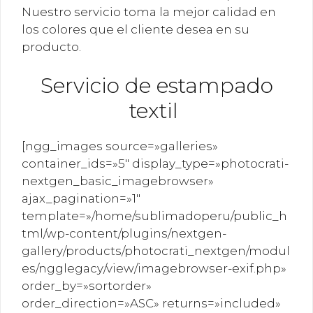
Nuestro servicio toma la mejor calidad en
los colores que el cliente desea en su
producto.
Servicio de estampado
textil
[ngg_images source=»galleries»
container_ids=»5″ display_type=»photocrati-
nextgen_basic_imagebrowser»
ajax_pagination=»1″
template=»/home/sublimadoperu/public_h
tml/wp-content/plugins/nextgen-
gallery/products/photocrati_nextgen/modul
es/ngglegacy/view/imagebrowser-exif.php»
order_by=»sortorder»
order_direction=»ASC» returns=»included»