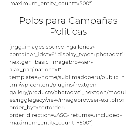
maximum_entity_count=»500″]
Polos para Campañas
Políticas
[ngg_images source=»galleries»
container_ids=»6″ display_type=»photocrati-
nextgen_basic_imagebrowser»
ajax_pagination=»1″
template=»/home/sublimadoperu/public_h
tml/wp-content/plugins/nextgen-
gallery/products/photocrati_nextgen/modul
es/ngglegacy/view/imagebrowser-exif.php»
order_by=»sortorder»
order_direction=»ASC» returns=»included»
maximum_entity_count=»500″]