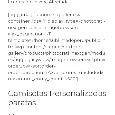
Impresión se vera Afectada.
[ngg_images source=»galleries»
container_ids=»1″ display_type=»photocrati-
nextgen_basic_imagebrowser»
ajax_pagination=»1″
template=»/home/sublimadoperu/public_h
tml/wp-content/plugins/nextgen-
gallery/products/photocrati_nextgen/modul
es/ngglegacy/view/imagebrowser-exif.php»
order_by=»sortorder»
order_direction=»ASC» returns=»included»
maximum_entity_count=»500″]
Camisetas Personalizadas
baratas