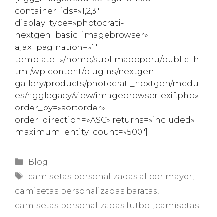
container_ids=»1,2,3″
display_type=»photocrati-
nextgen_basic_imagebrowser»
ajax_pagination=»1″
template=»/home/sublimadoperu/public_h
tml/wp-content/plugins/nextgen-
gallery/products/photocrati_nextgen/modul
es/ngglegacy/view/imagebrowser-exif.php»
order_by=»sortorder»
order_direction=»ASC» returns=»included»
maximum_entity_count=»500″]
Categorías
Blog
Etiquetas
camisetas personalizadas al por mayor
,
camisetas personalizadas baratas
,
camisetas personalizadas futbol
,
camisetas