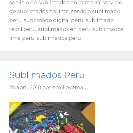
servicio de sublimados en gamarra
,
servicio
de sublimados en lima
,
servicio sublimado
peru
,
sublimado digital peru
,
sublimado
textil peru
,
sublimados en peru
,
sublimados
lima peru
,
sublimados peru
Sublimados Peru
20 abril, 2018
por
emiliovereau