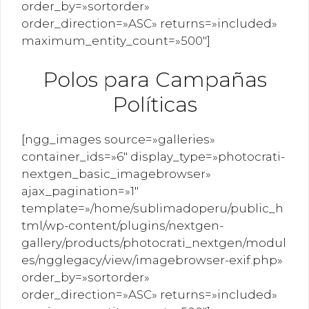
order_by=»sortorder»
order_direction=»ASC» returns=»included»
maximum_entity_count=»500″]
Polos para Campañas
Políticas
[ngg_images source=»galleries»
container_ids=»6″ display_type=»photocrati-
nextgen_basic_imagebrowser»
ajax_pagination=»1″
template=»/home/sublimadoperu/public_h
tml/wp-content/plugins/nextgen-
gallery/products/photocrati_nextgen/modul
es/ngglegacy/view/imagebrowser-exif.php»
order_by=»sortorder»
order_direction=»ASC» returns=»included»