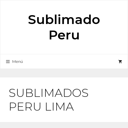
Saltar
al
Sublimado
contenido
Peru
Menú
SUBLIMADOS
PERU LIMA