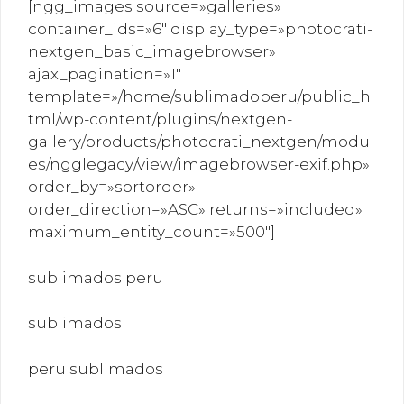
[ngg_images source=»galleries»
container_ids=»6″ display_type=»photocrati-
nextgen_basic_imagebrowser»
ajax_pagination=»1″
template=»/home/sublimadoperu/public_h
tml/wp-content/plugins/nextgen-
gallery/products/photocrati_nextgen/modul
es/ngglegacy/view/imagebrowser-exif.php»
order_by=»sortorder»
order_direction=»ASC» returns=»included»
maximum_entity_count=»500″]
sublimados peru
sublimados
peru sublimados