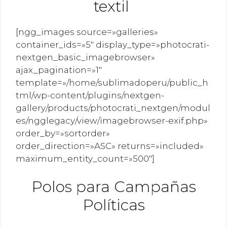
textil
[ngg_images source=»galleries»
container_ids=»5″ display_type=»photocrati-
nextgen_basic_imagebrowser»
ajax_pagination=»1″
template=»/home/sublimadoperu/public_h
tml/wp-content/plugins/nextgen-
gallery/products/photocrati_nextgen/modul
es/ngglegacy/view/imagebrowser-exif.php»
order_by=»sortorder»
order_direction=»ASC» returns=»included»
maximum_entity_count=»500″]
Polos para Campañas
Políticas