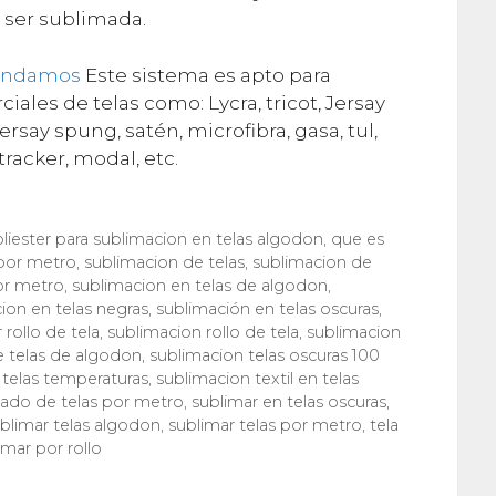
 ser sublimada.
endamos
Este sistema es apto para
iales de telas como: Lycra, tricot, Jersay
 jersay spung, satén, microfibra, gasa, tul,
tracker, modal, etc.
liester para sublimacion en telas algodon
,
que es
 por metro
,
sublimacion de telas
,
sublimacion de
or metro
,
sublimacion en telas de algodon
,
ion en telas negras
,
sublimación en telas oscuras
,
rollo de tela
,
sublimacion rollo de tela
,
sublimacion
e telas de algodon
,
sublimacion telas oscuras 100
 telas temperaturas
,
sublimacion textil en telas
ado de telas por metro
,
sublimar en telas oscuras
,
blimar telas algodon
,
sublimar telas por metro
,
tela
imar por rollo