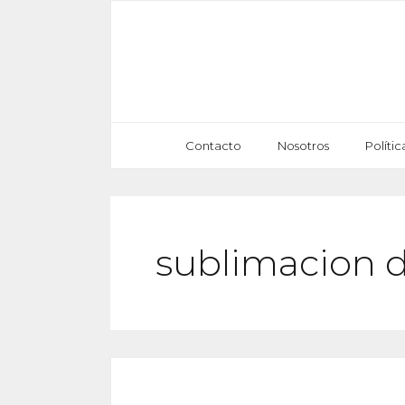
Saltar
al
contenido
Contacto
Nosotros
Políti
sublimacion d