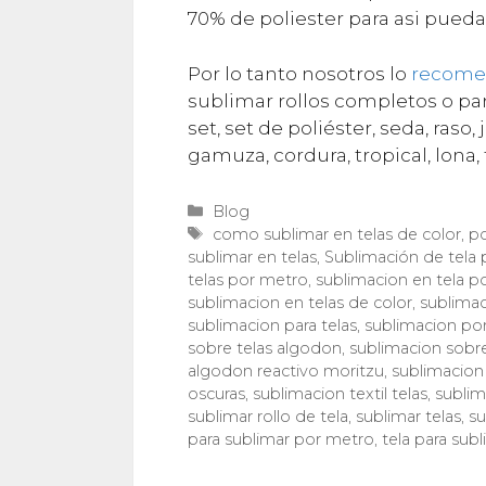
70% de poliester para asi pueda
Por lo tanto nosotros lo
recom
sublimar rollos completos o parc
set, set de poliéster, seda, raso,
gamuza, cordura, tropical, lona, 
Categorías
Blog
Etiquetas
como sublimar en telas de color
,
po
sublimar en telas
,
Sublimación de tela
telas por metro
,
sublimacion en tela p
sublimacion en telas de color
,
sublimac
sublimacion para telas
,
sublimacion por 
sobre telas algodon
,
sublimacion sobr
algodon reactivo moritzu
,
sublimacion
oscuras
,
sublimacion textil telas
,
sublim
sublimar rollo de tela
,
sublimar telas
,
su
para sublimar por metro
,
tela para subl