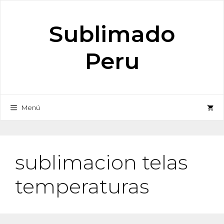
Saltar
al
Sublimado
contenido
Peru
Menú
sublimacion telas
temperaturas