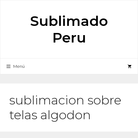
Saltar
al
Sublimado
contenido
Peru
Menú
sublimacion sobre
telas algodon