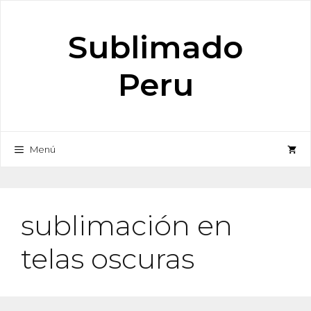
Saltar
al
Sublimado
contenido
Peru
Menú
sublimación en
telas oscuras